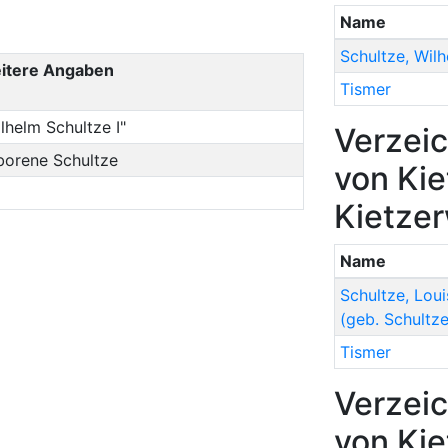
Name
Schultze
,
Wilh
itere Angaben
Tismer
lhelm Schultze I"
Verzeic
borene Schultze
von Kie
Kietze
Name
Schultze
,
Loui
(geb. Schultze
Tismer
Verzeic
von Kie