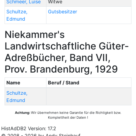
Schmeer
,
Luise
Witwe
Schultze
,
Gutsbesitzer
Edmund
Niekammer's
Landwirtschaftliche Güter-
Adreßbücher, Band VII,
Prov. Brandenburg, 1929
Name
Beruf / Stand
Schultze
,
Edmund
Achtung:
Wir übernehmen keine Garantie für die Richtigkeit bzw.
Komplettheit der Daten !
HistAdDB2 Version: 17.2
© 2008 - 2026 by Andy Steinhauf