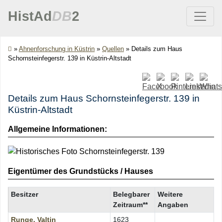
HistAd
DB
2
»
Ahnenforschung in Küstrin
»
Quellen
»
Details zum Haus
Schornsteinfegerstr. 139 in Küstrin-Altstadt
Details zum Haus Schornsteinfegerstr. 139 in
Küstrin-Altstadt
Allgemeine Informationen:
Eigentümer des Grundstücks / Hauses
Besitzer
Belegbarer
Weitere
Zeitraum**
Angaben
Runge
,
Valtin
1623