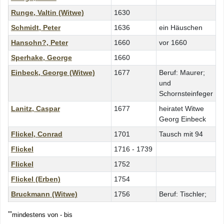
Runge
,
Valtin
(Witwe)
1630
Schmidt
,
Peter
1636
ein Häuschen
Hansohn?
,
Peter
1660
vor 1660
Sperhake
,
George
1660
Einbeck
,
George
(Witwe)
1677
Beruf:
Maurer
;
und
Schornsteinfeger
Lanitz
,
Caspar
1677
heiratet Witwe
Georg Einbeck
Flickel
,
Conrad
1701
Tausch mit 94
Flickel
1716 - 1739
Flickel
1752
Flickel
(Erben)
1754
Bruckmann
(Witwe)
1756
Beruf:
Tischler
;
**
mindestens von - bis