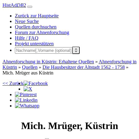
HistAd
DB
2
Zurück zur Hauptseite
Neue Suche
Quellen durchsuchen
Forum zur Ahnenforschung
Hilfe / FAQ
Projekt unterstützen
Ahnenforschung in Küstrin: Erhaltene Quellen
»
Ahnenforschung in
Küstrin
»
Quellen
»
Die Hausbesitzer der Altstadt 1562 - 1758
»
Mich. Mrüger aus Küstrin
<< Zurück
Mich.
Mrüger
,
Küstrin