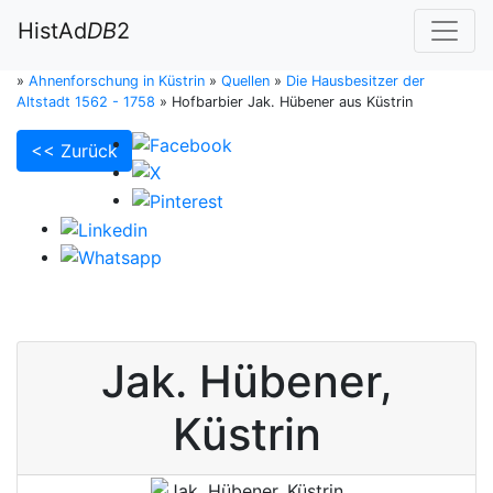
HistAd
DB
2
»
Ahnenforschung in Küstrin
»
Quellen
»
Die Hausbesitzer der
Altstadt 1562 - 1758
»
Hofbarbier Jak. Hübener aus Küstrin
<< Zurück
Jak.
Hübener
,
Küstrin