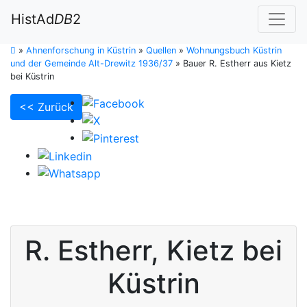
HistAd
DB
2
»
Ahnenforschung in Küstrin
»
Quellen
»
Wohnungsbuch Küstrin
und der Gemeinde Alt-Drewitz 1936/37
»
Bauer R. Estherr aus Kietz
bei Küstrin
<< Zurück
R.
Estherr
,
Kietz bei
Küstrin