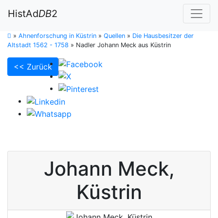
HistAd
DB
2
»
Ahnenforschung in Küstrin
»
Quellen
»
Die Hausbesitzer der
Altstadt 1562 - 1758
»
Nadler Johann Meck aus Küstrin
<< Zurück
Johann
Meck
,
Küstrin