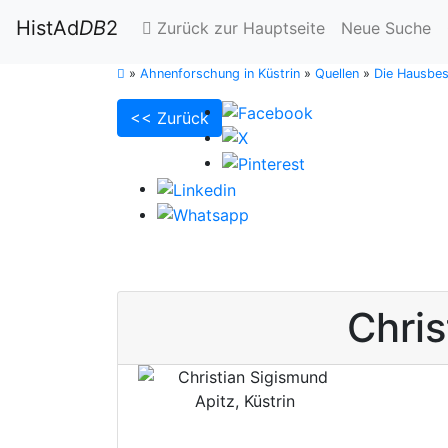
HistAd
DB
2
Zurück zur Hauptseite
Neue Suche
»
Ahnenforschung in Küstrin
»
Quellen
»
Die Hausbes
<< Zurück
Chris