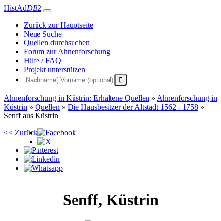
HistAd
DB
2
Zurück zur Hauptseite
Neue Suche
Quellen durchsuchen
Forum zur Ahnenforschung
Hilfe / FAQ
Projekt unterstützen
Ahnenforschung in Küstrin: Erhaltene Quellen
»
Ahnenforschung in
Küstrin
»
Quellen
»
Die Hausbesitzer der Altstadt 1562 - 1758
»
Senff aus Küstrin
<< Zurück
Senff
,
Küstrin