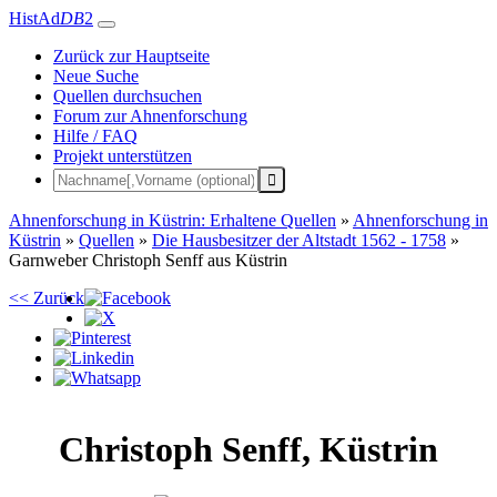
HistAd
DB
2
Zurück zur Hauptseite
Neue Suche
Quellen durchsuchen
Forum zur Ahnenforschung
Hilfe / FAQ
Projekt unterstützen
Ahnenforschung in Küstrin: Erhaltene Quellen
»
Ahnenforschung in
Küstrin
»
Quellen
»
Die Hausbesitzer der Altstadt 1562 - 1758
»
Garnweber Christoph Senff aus Küstrin
<< Zurück
Christoph
Senff
,
Küstrin