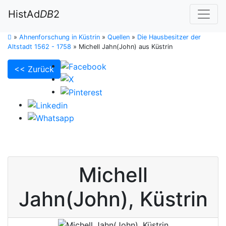
HistAd
DB
2
»
Ahnenforschung in Küstrin
»
Quellen
»
Die Hausbesitzer der
Altstadt 1562 - 1758
»
Michell Jahn(John) aus Küstrin
<< Zurück
Michell
Jahn(John)
,
Küstrin