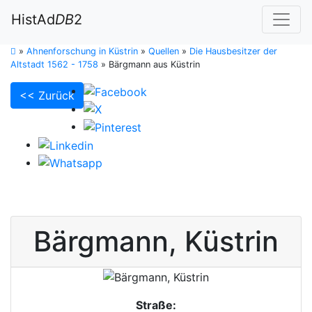
HistAd
DB
2
»
Ahnenforschung in Küstrin
»
Quellen
»
Die Hausbesitzer der
Altstadt 1562 - 1758
»
Bärgmann aus Küstrin
<< Zurück
Bärgmann
,
Küstrin
Straße: