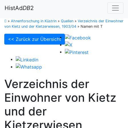
HistAd
DB
2
»
Ahnenforschung in Küstrin
»
Quellen
»
Verzeichnis der Einwohner
von Kietz und der Kietzerwiesen, 1903/04
»
Namen mit T
<< Zurück zur Übersicht
Verzeichnis der
Einwohner von Kietz
und der
Kietzerwiesen,