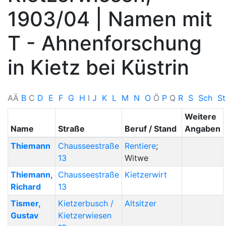
1903/04 | Namen mit
T - Ahnenforschung
in Kietz bei Küstrin
A
Ä
B
C
D
E
F
G
H
I
J
K
L
M
N
O
Ö
P
Q
R
S
Sch
S
Weitere
Name
Straße
Beruf / Stand
Angaben
Thiemann
Chausseestraße
Rentiere
;
13
Witwe
Thiemann
,
Chausseestraße
Kietzerwirt
Richard
13
Tismer
,
Kietzerbusch /
Altsitzer
Gustav
Kietzerwiesen